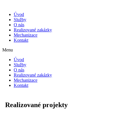
Skip
to
Úvod
content
Služby
O nás
Realizované zakázky
Mechanizace
Kontakt
Menu
Úvod
Služby
O nás
Realizované zakázky
Mechanizace
Kontakt
Realizované projekty